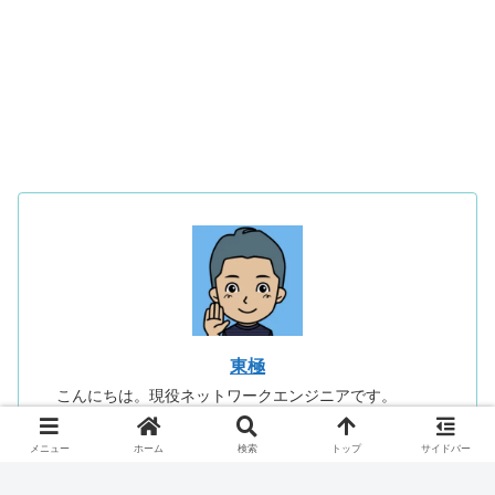
東極
こんにちは。現役ネットワークエンジニアです。
主にルータ、スイッチ、無線の設計や設定が主なお仕
事。
メニュー
ホーム
検索
トップ
サイドバー
最近はPMに回ることも、やっぱり機器を設定した方が
楽しい。