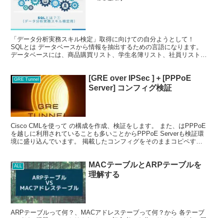
「データ分析実務スキル検定」取得に向けての自分ようとして！
SQLとは データベースから情報を抽出するための言語になります。
データベースには、商品購買リスト、学生名簿リスト、社員リスト、
医療患者リスト、ECサイト会員リスト等々 様々なデー...
[GRE over IPSec ] + [PPPoE
GRE Tunnel
Server] コンフィグ検証
Cisco CMLを使って の構成を作成、検証をします。 また、はPPPoE
を越しに利用されていることも多いことからPPPoE Serverも検証環
境に盛り込んでいます。 掲載したコンフィグをそのままコピペすれ
ばすぐに構築できるようにしてい...
MACテーブルとARPテーブルを
ALL
理解する
ARPテーブルって何？、MACアドレステーブって何？から 各テーブ