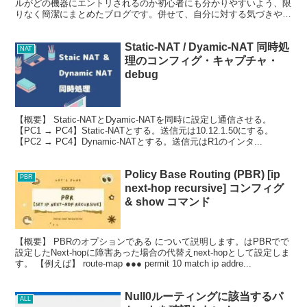
ルがどの機器にエントリされるのか初心者にも分かりやすいよう、限
りなく簡潔にまとめたブログです。併せて、自分に対する気づきや復
習用にも兼ねています
Static-NAT / Dyamic-NAT 同時処
NAT
理のコンフィグ・キャプチャ・
debug
【概要】 Static-NATとDyamic-NATを同時に設定し通信させる。
【PC1 → PC4】Static-NATとする。送信元は10.12.1.50にする。
【PC2 → PC4】Dynamic-NATとする。送信元はR1のインタ...
Policy Base Routing (PBR) [ip
PBR
next-hop recursive] コンフィグ
& show コマンド
【概要】 PBRのオプションである について説明します。はPBRでで
設定したNext-hopに障害あった場合の代替えnext-hopとして設定しま
す。 【例えば】 route-map ●●● permit 10 match ip addre...
Null0ルーティングに該当するパ
ALL