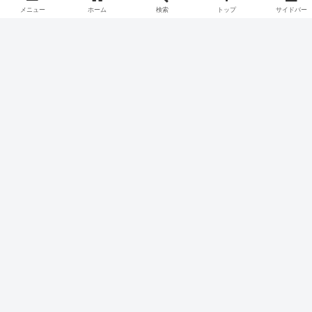
メニュー
ホーム
検索
トップ
サイドバー
【Cisco VRF間通信】 Static routeによ
るVRF Route-Leaking
無線アナライザーで電波状況を確認し
よう（WiFi Analyzer）
[bgp redistribute-internal] ルート再配布
に必要な場合あり