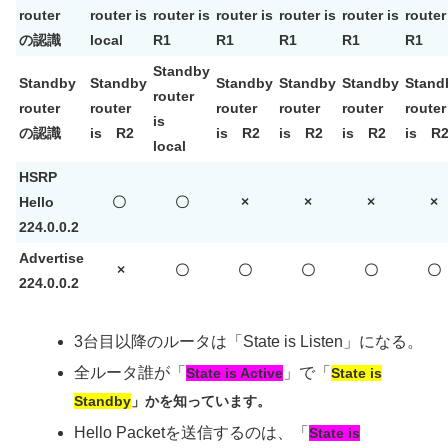
router
router is
router is
router is
router is
router is
router
の認識
local
R1
R1
R1
R1
R1
Standby
Standby
Standby
Standby
Standby
Standby
Stand
router
router
router
router
router
router
router
is
の認識
is R2
is R2
is R2
is R2
is R
local
HSRP
Hello
〇
〇
×
×
×
×
224.0.0.2
Advertise
×
〇
〇
〇
〇
〇
224.0.0.2
3台目以降のルータは「State is Listen」になる。
全ルータ誰が「
」で「
State is Active
State is
Standby
」かを知っています。
Hello Packetを送信するのは、「
State is