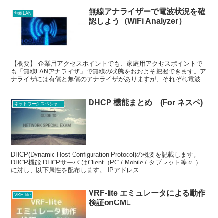
無線アナライザーで電波状況を確
無線LAN
認しよう（WiFi Analyzer）
【概要】 企業用アクセスポイントでも、家庭用アクセスポイントで
も「無線LANアナライザ」で無線の状態をおおよそ把握できます。ア
ナライザには有償と無償のアナライザがありますが、それぞれ電波受
信状況の確認クライアントの接続情報などがわかります。...
DHCP 機能まとめ (For ネスペ)
ネットワークスペシャリスト試験
DHCP(Dynamic Host Configuration Protocol)の概要を記載します。
DHCP機能 DHCPサーバ はClient（PC / Mobile / タブレット等々 ）
に対し、以下属性を配布します。 IPアドレス...
VRF-lite エミュレータによる動作
VRF-lite
検証onCML