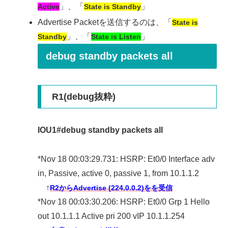
」、「
」
Active
State is Standby
Advertise Packetを送信するのは、「
State is
」、「
」
Standby
State is Listen
debug standby packets all
R1(debug抜粋)
IOU1#debug standby packets all
*Nov 18 00:03:29.731: HSRP: Et0/0 Interface adv
in, Passive, active 0, passive 1, from 10.1.1.2
↑
R2からAdvertise (224.0.0.2)をを受信
*Nov 18 00:03:30.206: HSRP: Et0/0 Grp 1 Hello
out 10.1.1.1 Active pri 200 vIP 10.1.1.254