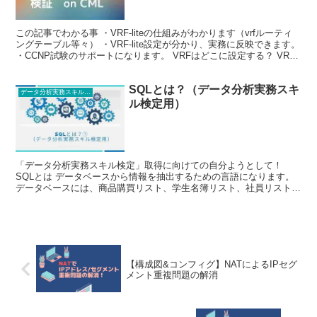
この記事でわかる事 ・VRF-liteの仕組みがわかります（vrfルーティ
ングテーブル等々） ・VRF-lite設定が分かり、実務に反映できます。
・CCNP試験のサポートになります。 VRFはどこに設定する？ VRF
はInterfaceに...
SQLとは？（データ分析実務スキ
データ分析実務スキル検定
ル検定用）
「データ分析実務スキル検定」取得に向けての自分ようとして！
SQLとは データベースから情報を抽出するための言語になります。
データベースには、商品購買リスト、学生名簿リスト、社員リスト、
医療患者リスト、ECサイト会員リスト等々 様々なデー...
【構成図&コンフィグ】NATによるIPセグ
メント重複問題の解消