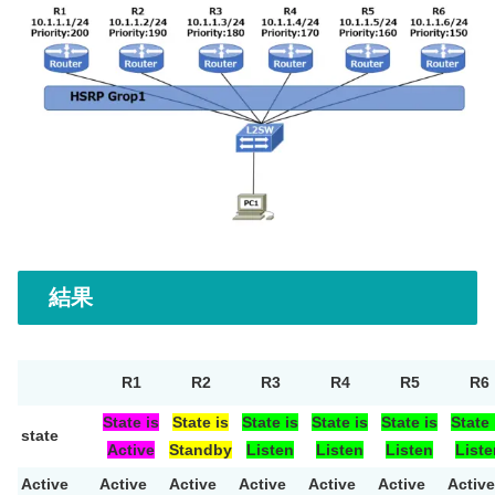
結果
R1
R2
R3
R4
R5
R6
State is
State is
State is
State is
State is
State 
state
Active
Standby
Listen
Listen
Listen
Liste
Active
Active
Active
Active
Active
Active
Active